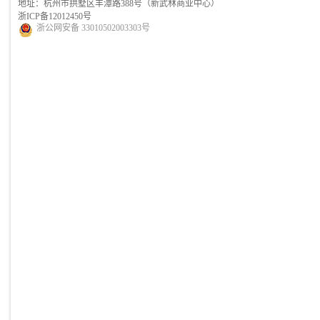
地址：杭州市拱墅区丰潭路388号（新武林商业中心）
浙ICP备12012450号
浙公网安备 33010502003303号