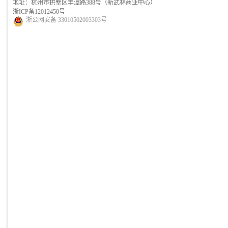
地址：杭州市拱墅区丰潭路388号（新武林商业中心）
浙ICP备12012450号
浙公网安备 33010502003303号