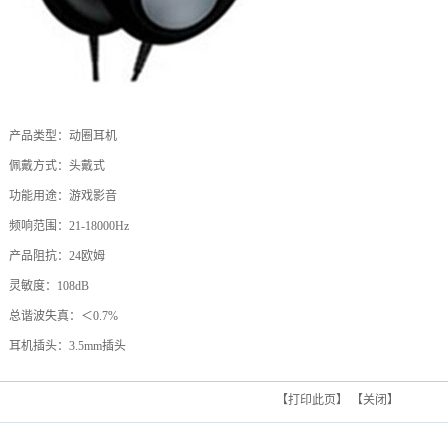
产品类型：动圈耳机
佩戴方式：头戴式
功能用途：游戏影音
频响范围：21-18000Hz
产品阻抗：24欧姆
灵敏度：108dB
总谐波失真：＜0.7%
耳机插头：3.5mm插头
【
打印此页
】 【
关闭
】